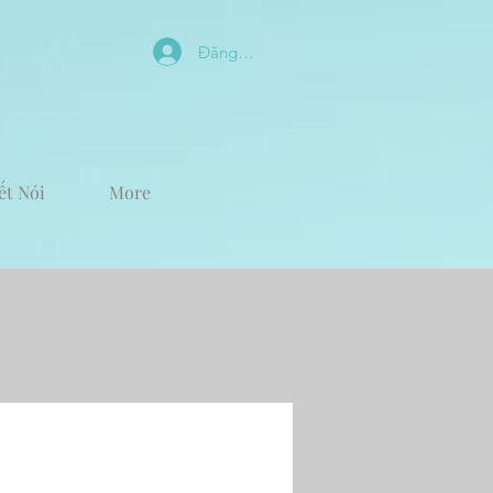
Đăng nhập
ết Nói
More