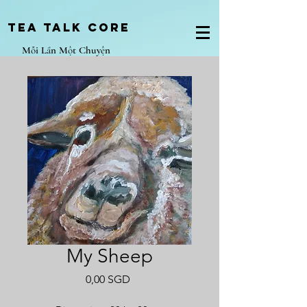
Tea Talk core
Mỗi Lần Một Chuyện
My Sheep
Giá
0,00 SGD