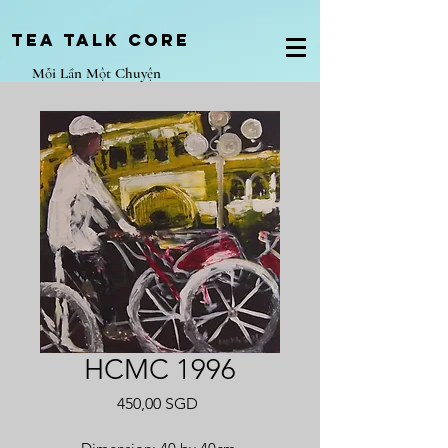
Tea Talk core
Mỗi Lần Một Chuyện
HCMC 1996
Giá
450,00 SGD