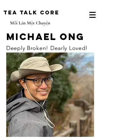
Tea Talk core
Mỗi Lần Một Chuyện
Michael Ong
Deeply Broken! Dearly Loved!
Một trong những triết lý chính của
Michael, là, "ai cũng bị tổn thương vả
dược vô cùng yêu quý". Ông tin rằng
mỗi người có một câu chuyện độc đáo.
Chính nhờ cách kể và chia sẻ những câu
chuyện này mà người ta tìm thấy ý
nghĩa và động lực để thay đổi đời sống.